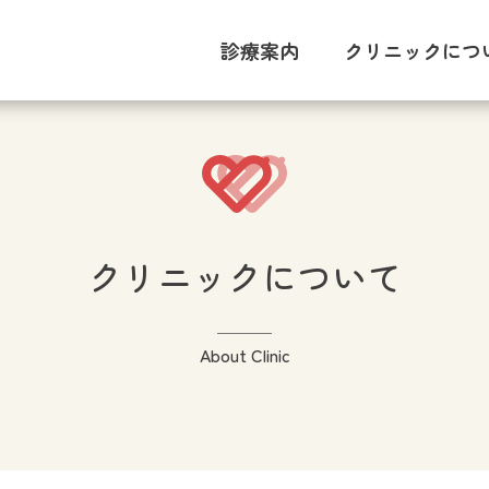
診療案内
クリニックにつ
対策型検診と任意検診の違
ブレスト・アウェアネス
セカンドオピニオン
メンタルケア外来
男性の乳腺疾患
乳がん検診
甲状腺疾患
更年期診療
リンパ浮腫
プラセンタ
乳腺診療
骨粗鬆症
ワクチン
内科
院内購買
クリニ
院内
医師
院内
クリニックについて
About Clinic