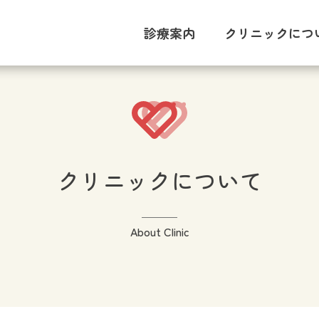
診療案内
クリニックにつ
対策型検診と任意検診の違
ブレスト・アウェアネス
セカンドオピニオン
メンタルケア外来
男性の乳腺疾患
乳がん検診
甲状腺疾患
更年期診療
リンパ浮腫
プラセンタ
乳腺診療
骨粗鬆症
ワクチン
内科
院内購買
クリニ
院内
医師
院内
クリニックについて
About Clinic