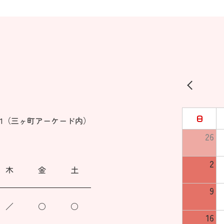
日
101（三ヶ町アーケード内）
26
2
木
金
土
9
／
○
○
16