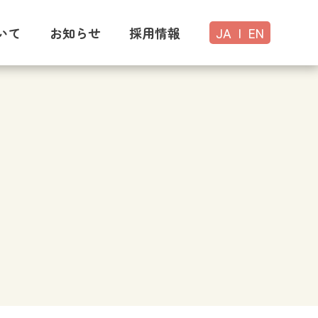
いて
お知らせ
採用情報
JA
|
EN
い
のご案内
ック概要
掲示物
紹介
紹介